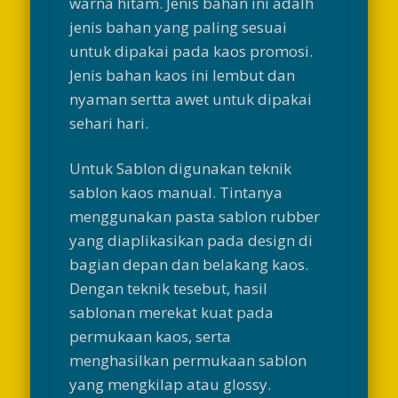
warna hitam. Jenis bahan ini adalh
jenis bahan yang paling sesuai
untuk dipakai pada kaos promosi.
Jenis bahan kaos ini lembut dan
nyaman sertta awet untuk dipakai
sehari hari.
Untuk Sablon digunakan teknik
sablon kaos manual. Tintanya
menggunakan pasta sablon rubber
yang diaplikasikan pada design di
bagian depan dan belakang kaos.
Dengan teknik tesebut, hasil
sablonan merekat kuat pada
permukaan kaos, serta
menghasilkan permukaan sablon
yang mengkilap atau glossy.