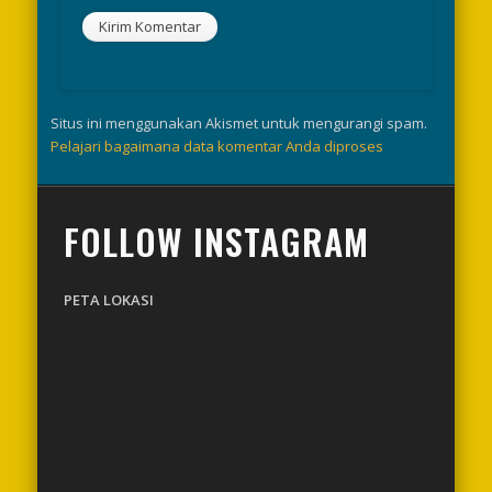
Alternative:
Situs ini menggunakan Akismet untuk mengurangi spam.
Pelajari bagaimana data komentar Anda diproses
FOLLOW INSTAGRAM
PETA LOKASI